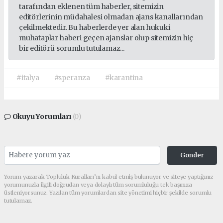
tarafından eklenen tüm haberler, sitemizin
editörlerinin müdahalesi olmadan ajans kanallarından
çekilmektedir. Bu haberlerde yer alan hukuki
muhataplar haberi geçen ajanslar olup sitemizin hiç
bir editörü sorumlu tutulamaz...
#italya
#speranza
#karantina
Okuyu Yorumları
(0)
Gonder
Yorum yazarak Topluluk Kuralları’nı kabul etmiş bulunuyor ve siteye yaptığınız
yorumunuzla ilgili doğrudan veya dolaylı tüm sorumluluğu tek başınıza
üstleniyorsunuz. Yazılan tüm yorumlardan site yönetimi hiçbir şekilde sorumlu
tutulamaz.