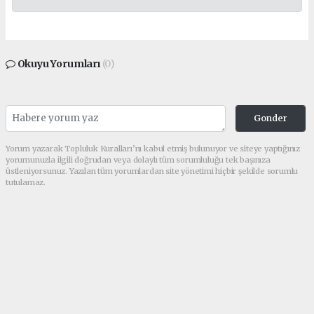
Okuyu Yorumları
(0)
Gonder
Yorum yazarak Topluluk Kuralları’nı kabul etmiş bulunuyor ve siteye yaptığınız
yorumunuzla ilgili doğrudan veya dolaylı tüm sorumluluğu tek başınıza
üstleniyorsunuz. Yazılan tüm yorumlardan site yönetimi hiçbir şekilde sorumlu
tutulamaz.
Sonraki
haber paketi
haber scripti
haber yazılımı
Tüm hakları saklı tutulmaktadır. Copyright 2026©