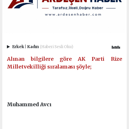
Erkek
|
Kadın
(Haberi Sesli Oku)
Alınan bilgilere göre AK Parti Rize
Milletvekilliği sıralaması şöyle;
Ankara Escort
Eryaman Escort
Sincan Escort
Etimesgut Escort
Elvankent Escort
Batıkent Escort
Muhammed Avcı