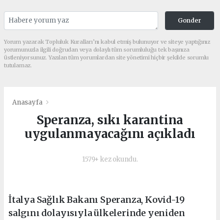
Gonder
Yorum yazarak Topluluk Kuralları’nı kabul etmiş bulunuyor ve siteye yaptığınız
yorumunuzla ilgili doğrudan veya dolaylı tüm sorumluluğu tek başınıza
üstleniyorsunuz. Yazılan tüm yorumlardan site yönetimi hiçbir şekilde sorumlu
tutulamaz.
Anasayfa
Speranza, sıkı karantina
uygulanmayacağını açıkladı
1579+ kez okundu.
İtalya Sağlık Bakanı Speranza, Kovid-19
salgını dolayısıyla ülkelerinde yeniden