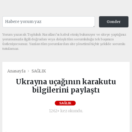
Gonder
Yorum yazarak Topluluk Kuralları’nı kabul etmiş bulunuyor ve siteye yaptığınız
yorumunuzla ilgili doğrudan veya dolaylı tüm sorumluluğu tek başınıza
üstleniyorsunuz. Yazılan tüm yorumlardan site yönetimi hiçbir şekilde sorumlu
tutulamaz.
Anasayfa
SAĞLIK
Ukrayna uçağının karakutu
bilgilerini paylaştı
SAĞLIK
1262+ kez okundu.