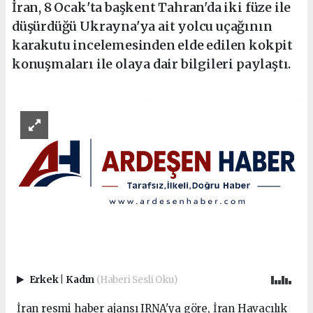
İran, 8 Ocak'ta başkent Tahran'da iki füze ile
düşürdüğü Ukrayna'ya ait yolcu uçağının
karakutu incelemesinden elde edilen kokpit
konuşmaları ile olaya dair bilgileri paylaştı.
Erkek
|
Kadın
(Haberi Sesli Oku)
İran resmi haber ajansı IRNA'ya göre, İran Havacılık