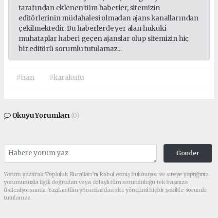
tarafından eklenen tüm haberler, sitemizin
editörlerinin müdahalesi olmadan ajans kanallarından
çekilmektedir. Bu haberlerde yer alan hukuki
muhataplar haberi geçen ajanslar olup sitemizin hiç
bir editörü sorumlu tutulamaz...
#iran
#karakutu
Okuyu Yorumları
(0)
Gonder
Yorum yazarak Topluluk Kuralları’nı kabul etmiş bulunuyor ve siteye yaptığınız
yorumunuzla ilgili doğrudan veya dolaylı tüm sorumluluğu tek başınıza
üstleniyorsunuz. Yazılan tüm yorumlardan site yönetimi hiçbir şekilde sorumlu
tutulamaz.