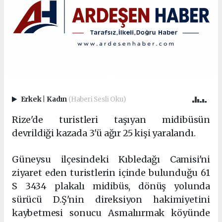
Erkek
|
Kadın
(Haberi Sesli Oku)
Rize'de turistleri taşıyan midibüsün
devrildiği kazada 3'ü ağır 25 kişi yaralandı.
Güneysu ilçesindeki Kıbledağı Camisi'ni
ziyaret eden turistlerin içinde bulunduğu 61
S 3434 plakalı midibüs, dönüş yolunda
sürücü D.Ş'nin direksiyon hakimiyetini
kaybetmesi sonucu Asmalıırmak köyünde