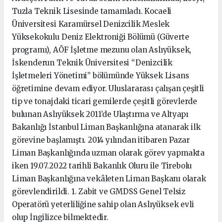
Tuzla Teknik Lisesinde tamamladı. Kocaeli
Üniversitesi Karamürsel Denizcilik Meslek
Yüksekokulu Deniz Elektroniği Bölümü (Güverte
programı), AÖF İşletme mezunu olan Aslıyüksek,
İskenderun Teknik Üniversitesi “Denizcilik
İşletmeleri Yönetimi” bölümünde Yüksek Lisans
öğretimine devam ediyor. Uluslararası çalışan çeşitli
tip ve tonajdaki ticari gemilerde çeşitli görevlerde
bulunan Aslıyüksek 2011’de Ulaştırma ve Altyapı
Bakanlığı İstanbul Liman Başkanlığına atanarak ilk
görevine başlamıştı. 2014 yılından itibaren Pazar
Liman Başkanlığında uzman olarak görev yapmakta
iken 19.07.2022 tarihli Bakanlık Oluru ile Tirebolu
Liman Başkanlığına vekâleten Liman Başkanı olarak
görevlendirildi. 1. Zabit ve GMDSS Genel Telsiz
Operatörü yeterliliğine sahip olan Aslıyüksek evli
olup İngilizce bilmektedir.