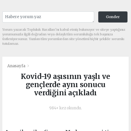
Gonder
Yorum yazarak Topluluk Kuralları’nı kabul etmiş bulunuyor ve siteye yaptığınız
yorumunuzla ilgili doğrudan veya dolaylı tüm sorumluluğu tek başınıza
üstleniyorsunuz. Yazılan tüm yorumlardan site yönetimi hiçbir şekilde sorumlu
tutulamaz.
Anasayfa
Kovid-19 aşısının yaşlı ve
gençlerde aynı sonucu
verdiğini açıkladı
984+ kez okundu.