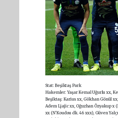
Stat: Beşiktaş Park
Hakemler: Yaşar Kemal Uğurlu xx, 
Beşiktaş: Karius xx, Gökhan Gönül xx,
Adem Ljajic xx, Oğuzhan Özyakup x (D
xx (N'Koudou dk. 46 xxx), Güven Yalç