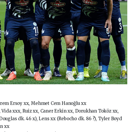
Kerem Ersoy xx, Mehmet Cem Hanoğlu xx
 Vida xxx, Ruiz xx, Caner Erkin xx, Dorukhan Toköz xx,
ouglas dk. 46 x), Lens xx (Rebocho dk. 86 ?), Tyler Boyd
ın xx