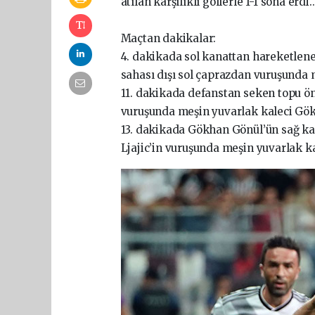
atılan karşılıklı gollerle 1-1 sona erdi..
Maçtan dakikalar:
4. dakikada sol kanattan hareketlene
sahası dışı sol çaprazdan vuruşunda 
11. dakikada defanstan seken topu ön
vuruşunda meşin yuvarlak kaleci Gö
13. dakikada Gökhan Gönül’ün sağ ka
Ljajic’in vuruşunda meşin yuvarlak ka