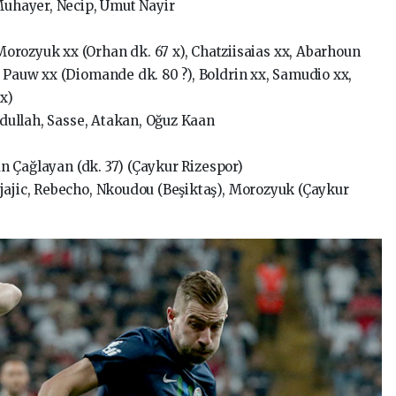
 Muhayer, Necip, Umut Nayir
orozyuk xx (Orhan dk. 67 x), Chatziisaias xx, Abarhoun
x Pauw xx (Diomande dk. 80 ?), Boldrin xx, Samudio xx,
 x)
Abdullah, Sasse, Atakan, Oğuz Kaan
can Çağlayan (dk. 37) (Çaykur Rizespor)
jajic, Rebecho, Nkoudou (Beşiktaş), Morozyuk (Çaykur