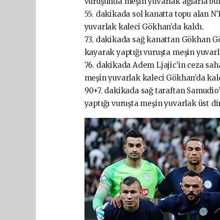
vuruşunda meşin yuvarlak ağlarla bulu
55. dakikada sol kanatta topu alan N
yuvarlak kaleci Gökhan’da kaldı.
73. dakikada sağ kanattan Gökhan Gö
kayarak yaptığı vuruşta meşin yuvarl
76. dakikada Adem Ljajic’in ceza saha
meşin yuvarlak kaleci Gökhan’da kal
90+7. dakikada sağ taraftan Samudio’n
yaptığı vuruşta meşin yuvarlak üst d