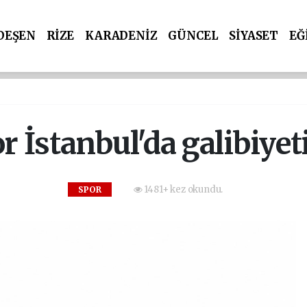
DEŞEN
RİZE
KARADENİZ
GÜNCEL
SİYASET
EĞ
r İstanbul'da galibiyeti
1481+ kez okundu.
SPOR