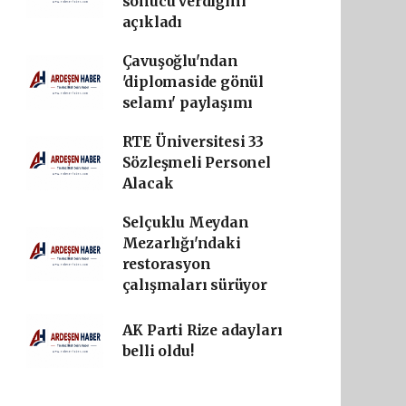
sonucu verdiğini
açıkladı
Çavuşoğlu'ndan
'diplomaside gönül
selamı' paylaşımı
RTE Üniversitesi 33
Sözleşmeli Personel
Alacak
Selçuklu Meydan
Mezarlığı'ndaki
restorasyon
çalışmaları sürüyor
AK Parti Rize adayları
belli oldu!