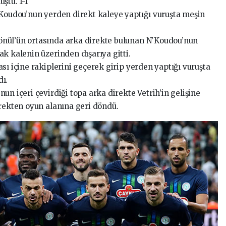
ştu. 1-1
'Koudou’nun yerden direkt kaleye yaptığı vuruşta meşin
nül’ün ortasında arka direkte bulunan N'Koudou’nun
ak kalenin üzerinden dışarıya gitti.
sı içine rakiplerini geçerek girip yerden yaptığı vuruşta
dı.
un içeri çevirdiği topa arka direkte Vetrih’in gelişine
irekten oyun alanına geri döndü.