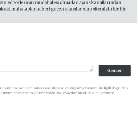
izin editörlerinin müdahalesi olmadan ajans kanallarından
ukuki muhataplar haberi geçen ajanslar olup sitemizin hiç bir
Gönder
ulunuyor ve ardesenhaber.com sitesine yaptığınız yorumunuzla ilgili doğrudan
orsunuz. Yazılan tüm yorumlardan site yönetimi hiçbir şekilde sorumlu