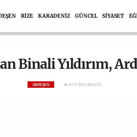
DEŞEN
RİZE
KARADENİZ
GÜNCEL
SİYASET
EĞ
n Binali Yıldırım, Ard
637+ kez okundu.
ARDEŞEN