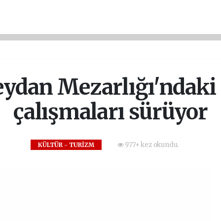
ydan Mezarlığı'ndaki
çalışmaları sürüyor
977+ kez okundu.
KÜLTÜR - TURİZM