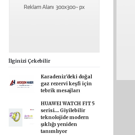
İlginizi Çekebilir
Karadeniz'deki doğal
gaz rezervi keşfi için
tebrik mesajları
HUAWEI WATCH FIT 5
serisi.... Giyilebilir
teknolojide modern
şıklığı yeniden
tanımlıyor