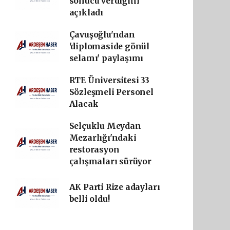
sonucu verdiğini
açıkladı
Çavuşoğlu'ndan
'diplomaside gönül
selamı' paylaşımı
RTE Üniversitesi 33
Sözleşmeli Personel
Alacak
Selçuklu Meydan
Mezarlığı'ndaki
restorasyon
çalışmaları sürüyor
AK Parti Rize adayları
belli oldu!