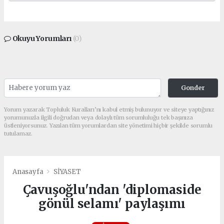
Okuyu Yorumları
(0)
Gonder
Yorum yazarak Topluluk Kuralları’nı kabul etmiş bulunuyor ve siteye yaptığınız
yorumunuzla ilgili doğrudan veya dolaylı tüm sorumluluğu tek başınıza
üstleniyorsunuz. Yazılan tüm yorumlardan site yönetimi hiçbir şekilde sorumlu
tutulamaz.
Anasayfa
SİYASET
Çavuşoğlu'ndan 'diplomaside
gönül selamı' paylaşımı