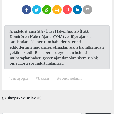
pendik
escort
eryaman
escort
beşiktaş
Anadolu Ajansı (AA), İhlas Haber Ajansı (İHA),
escort
Demirören Haber Ajansı (DHA) ve diğer ajanslar
beylikdüzü
tarafından eklenen tüm haberler, sitemizin
editörlerinin müdahalesi olmadan ajans kanallarından
escort
çekilmektedir. Bu haberlerde yer alan hukuki
avcılar
muhataplar haberi geçen ajanslar olup sitemizin hiç
escort
bir editörü sorumlu tutulamaz...
#çavuşoğlu
#bakan
#gönül selamı
Okuyu Yorumları
(0)