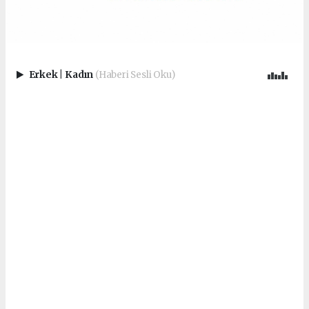
Erkek
|
Kadın
(Haberi Sesli Oku)