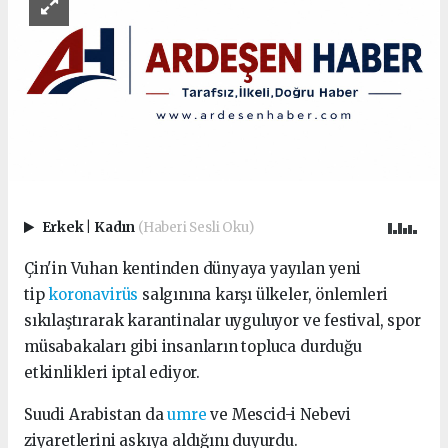
Erkek
|
Kadın
(Haberi Sesli Oku)
Çin'in Vuhan kentinden dünyaya yayılan yeni
tip
koronavirüs
salgınına karşı ülkeler, önlemleri
sıkılaştırarak karantinalar uyguluyor ve festival, spor
müsabakaları gibi insanların topluca durduğu
etkinlikleri iptal ediyor.
Suudi Arabistan da
umre
ve Mescid-i Nebevi
ziyaretlerini askıya aldığını duyurdu.