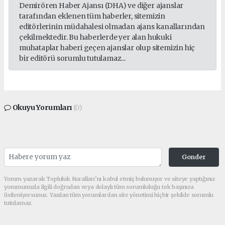
Demirören Haber Ajansı (DHA) ve diğer ajanslar
tarafından eklenen tüm haberler, sitemizin
editörlerinin müdahalesi olmadan ajans kanallarından
çekilmektedir. Bu haberlerde yer alan hukuki
muhataplar haberi geçen ajanslar olup sitemizin hiç
bir editörü sorumlu tutulamaz...
Okuyu Yorumları
(0)
Gonder
Yorum yazarak Topluluk Kuralları’nı kabul etmiş bulunuyor ve siteye yaptığınız
yorumunuzla ilgili doğrudan veya dolaylı tüm sorumluluğu tek başınıza
üstleniyorsunuz. Yazılan tüm yorumlardan site yönetimi hiçbir şekilde sorumlu
tutulamaz.