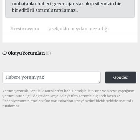
muhataplar haberi geçen ajanslar olup sitemizin hiç
bir editörü sorumlu tutulamaz...
#restorasyon
#selçuklu meydan mezarlığı
Okuyu Yorumları
(0)
Gonder
Yorum yazarak Topluluk Kuralları’nı kabul etmiş bulunuyor ve siteye yaptığınız
yorumunuzla ilgili doğrudan veya dolaylı tüm sorumluluğu tek başınıza
üstleniyorsunuz. Yazılan tüm yorumlardan site yönetimi hiçbir şekilde sorumlu
tutulamaz.
Sonraki