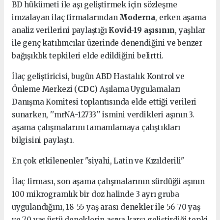
BD hükümeti ile aşı geliştirmek için sözleşme
imzalayan ilaç firmalarından
Moderna
, erken aşama
analiz verilerini paylaştığı
Kovid-19 aşısının
, yaşlılar
ile genç katılımcılar üzerinde denendiğini ve benzer
bağışıklık tepkileri elde edildiğini belirtti.
İlaç geliştiricisi, bugün ABD Hastalık Kontrol ve
Önleme Merkezi (
CDC
) Aşılama Uygulamaları
Danışma Komitesi toplantısında elde ettiği verileri
sunarken, ''mrNA-12733'' ismini verdikleri aşının 3.
aşama çalışmalarını tamamlamaya çalıştıkları
bilgisini paylaştı.
En çok etkilenenler "siyahi, Latin ve Kızılderili"
İlaç firması, son aşama çalışmalarının sürdüğü aşının
100 mikrogramlık bir doz halinde 3 ayrı gruba
uygulandığını, 18-55 yaş arası denekler ile 56-70 yaş
ve 70 yaş üstü deneklerin aşıya karşı geliştirdiği tepki