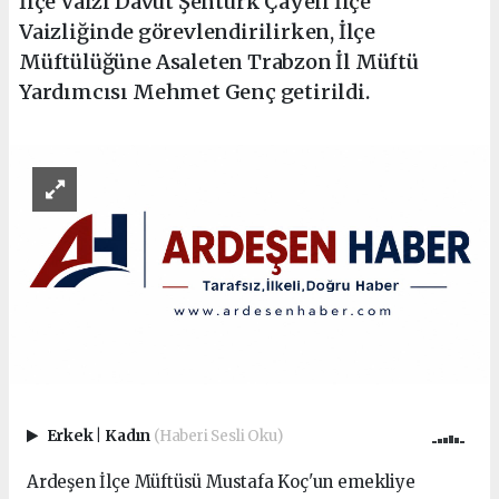
İlçe Vaizi Davut Şentürk Çayeli İlçe
Vaizliğinde görevlendirilirken, İlçe
Müftülüğüne Asaleten Trabzon İl Müftü
Yardımcısı Mehmet Genç getirildi.
Erkek
|
Kadın
(Haberi Sesli Oku)
Ardeşen İlçe Müftüsü Mustafa Koç'un emekliye