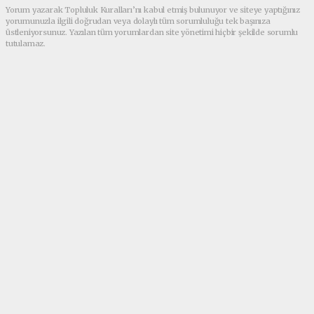
Yorum yazarak Topluluk Kuralları’nı kabul etmiş bulunuyor ve siteye yaptığınız
yorumunuzla ilgili doğrudan veya dolaylı tüm sorumluluğu tek başınıza
üstleniyorsunuz. Yazılan tüm yorumlardan site yönetimi hiçbir şekilde sorumlu
tutulamaz.
Anasayfa
Speranza, sıkı karantina
uygulanmayacağını açıkladı
1579+ kez okundu.
İtalya Sağlık Bakanı Speranza, Kovid-19
salgını dolayısıyla ülkelerinde yeniden
herkesin evlerine kapandığı, seyahat
kısıtlamalarının olduğu sıkı karantina
tedbirlerini gerektirecek bir durum