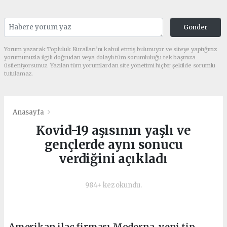
Gonder
Yorum yazarak Topluluk Kuralları’nı kabul etmiş bulunuyor ve siteye yaptığınız
yorumunuzla ilgili doğrudan veya dolaylı tüm sorumluluğu tek başınıza
üstleniyorsunuz. Yazılan tüm yorumlardan site yönetimi hiçbir şekilde sorumlu
tutulamaz.
Anasayfa
Kovid-19 aşısının yaşlı ve
gençlerde aynı sonucu
verdiğini açıkladı
984+ kez okundu.
Amerikan ilaç firması Moderna, yeni tip