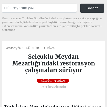
Gonder
Yorum yazarak Topluluk Kuralları’nı kabul etmiş bulunuyor ve siteye yaptığınız
yorumunuzla ilgili doğrudan veya dolaylı tüm sorumluluğu tek başınıza
üstleniyorsunuz. Yazılan tüm yorumlardan site yönetimi hiçbir şekilde sorumlu
tutulamaz.
Anasayfa
KÜLTÜR - TURİZM
Selçuklu Meydan
Mezarlığı'ndaki restorasyon
çalışmaları sürüyor
KÜLTÜR - TURİZM
977+ kez okundu.
Türk İslam Mezarlığı olma özelliğini taşıyan