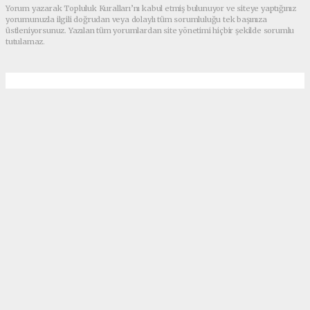
Yorum yazarak Topluluk Kuralları’nı kabul etmiş bulunuyor ve siteye yaptığınız
yorumunuzla ilgili doğrudan veya dolaylı tüm sorumluluğu tek başınıza
üstleniyorsunuz. Yazılan tüm yorumlardan site yönetimi hiçbir şekilde sorumlu
tutulamaz.
Anasayfa
SAĞLIK
Ukrayna uçağının karakutu
bilgilerini paylaştı
SAĞLIK
1262+ kez okundu.
İran, 8 Ocak'ta başkent Tahran'da iki füze ile
düşürdüğü Ukrayna'ya ait yolcu uçağının
karakutu incelemesinden elde edilen kokpit
konuşmaları ile olaya dair bilgileri paylaştı.