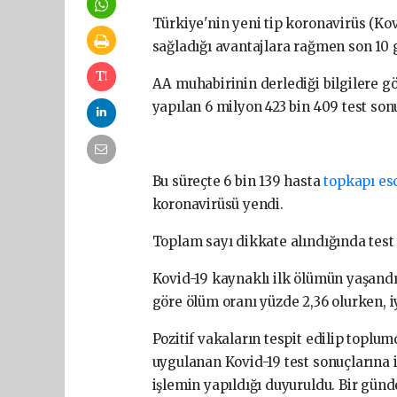
Türkiye'nin yeni tip koronavirüs (Kov
sağladığı avantajlara rağmen son 10 g
AA muhabirinin derlediği bilgilere gö
yapılan 6 milyon 423 bin 409 test son
Bu süreçte 6 bin 139 hasta
topkapı es
koronavirüsü yendi.
Toplam sayı dikkate alındığında test 
Kovid-19 kaynaklı ilk ölümün yaşandı
göre ölüm oranı yüzde 2,36 olurken, iy
Pozitif vakaların tespit edilip toplum
uygulanan Kovid-19 test sonuçlarına ili
işlemin yapıldığı duyuruldu. Bir günd