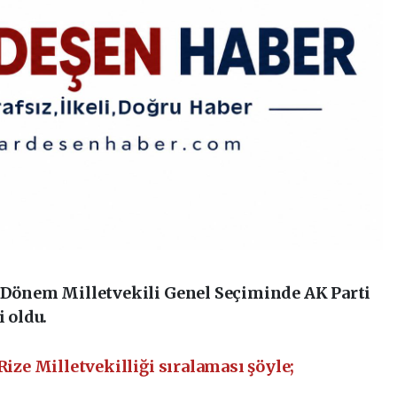
. Dönem Milletvekili Genel Seçiminde AK Parti
i oldu.
Rize Milletvekilliği sıralaması şöyle;
n Escort
Etimesgut Escort
Elvankent Escort
Batıkent