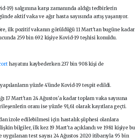
id-19) salgınına karşı zamanında aldığı tedbirlerin
ünde aktif vaka ve ağır hasta sayısında artış yaşanıyor.
re, ilk pozitif vakanın görüldüğü 11 Mart'tan bugüne kadar
ucunda 259 bin 692 kişiye Kovid-19 teşhisi konuldu.
cort
hayatını kaybederken 237 bin 908 kişi de
yapılanların yüzde 4'ünde Kovid-19 tespit edildi.
ğı 17 Mart'tan 24 Ağustos'a kadar toplam vaka sayısına
ileşenlerin oranı ise yüzde 91,61 olarak kayıtlara geçti.
dan izole edilebilmesi için hastalık şüphesi olanlara
şkin bilgiler, ilk kez 19 Mart'ta açıklandı ve 1981 kişiye bu
e uygulanan test sayısı 24 Ağustos 2020 itibarıyla 95 bin