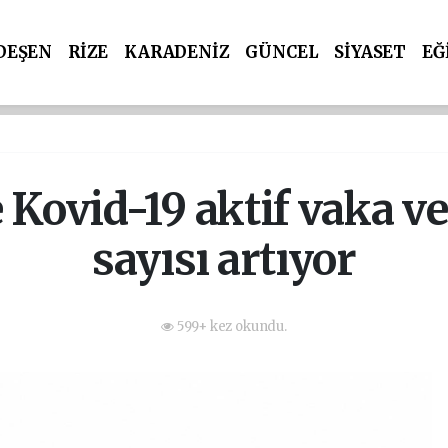
DEŞEN
RİZE
KARADENİZ
GÜNCEL
SİYASET
EĞ
 Kovid-19 aktif vaka ve
sayısı artıyor
599+ kez okundu.