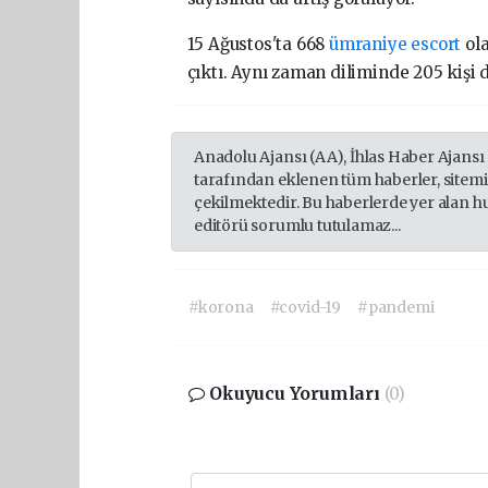
15 Ağustos'ta 668
ümraniye escort
ola
çıktı. Aynı zaman diliminde 205 kişi 
Anadolu Ajansı (AA), İhlas Haber Ajansı
tarafından eklenen tüm haberler, sitem
çekilmektedir. Bu haberlerde yer alan h
editörü sorumlu tutulamaz...
#korona
#covid-19
#pandemi
Okuyucu Yorumları
(0)