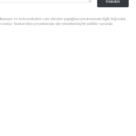
Gönder
ulunuyor ve ardesenhaber.com sitesine yaptığınız yorumunuzla ilgili doğrudan
orsunuz. Yazılan tüm yorumlardan site yönetimi hiçbir şekilde sorumlu