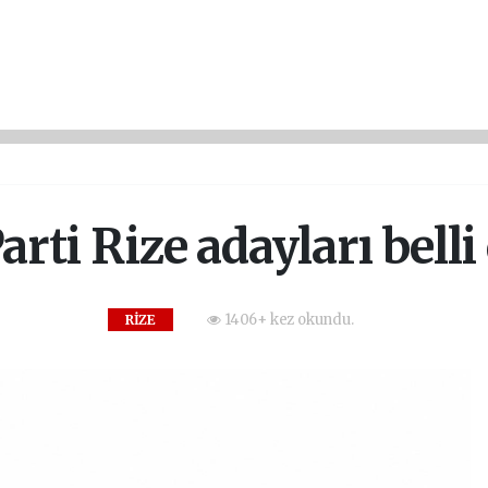
rti Rize adayları belli
1406+ kez okundu.
RİZE