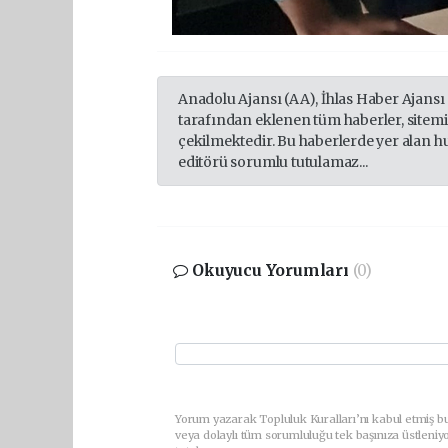
Anadolu Ajansı (AA), İhlas Haber Ajansı
tarafından eklenen tüm haberler, sitem
çekilmektedir. Bu haberlerde yer alan h
editörü sorumlu tutulamaz...
Okuyucu Yorumları
(0)
Yorum yazarak Topluluk Kuralları’nı kabul etmiş b
veya dolaylı tüm sorumluluğu tek başınıza üstleniy