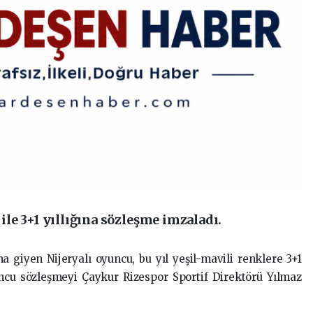
le 3+1 yıllığına sözleşme imzaladı.
a giyen Nijeryalı oyuncu, bu yıl yeşil-mavili renklere 3+1
yuncu sözleşmeyi Çaykur Rizespor Sportif Direktörü Yılmaz