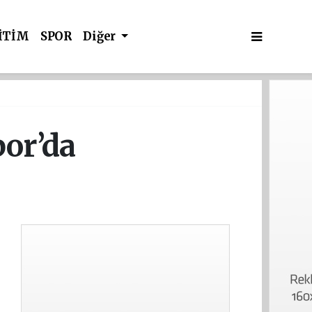
İTİM
SPOR
Diğer
or’da