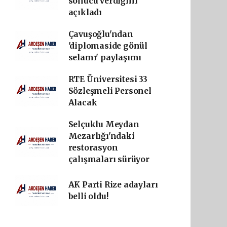
sonucu verdiğini
açıkladı
Çavuşoğlu'ndan
'diplomaside gönül
selamı' paylaşımı
RTE Üniversitesi 33
Sözleşmeli Personel
Alacak
Selçuklu Meydan
Mezarlığı'ndaki
restorasyon
çalışmaları sürüyor
AK Parti Rize adayları
belli oldu!