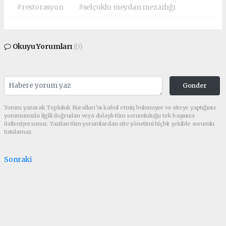
#restorasyon
#selçuklu meydan mezarlığı
Okuyu Yorumları
(0)
Gonder
Yorum yazarak Topluluk Kuralları’nı kabul etmiş bulunuyor ve siteye yaptığınız
yorumunuzla ilgili doğrudan veya dolaylı tüm sorumluluğu tek başınıza
üstleniyorsunuz. Yazılan tüm yorumlardan site yönetimi hiçbir şekilde sorumlu
tutulamaz.
Sonraki
haber paketi
haber scripti
haber yazılımı
Tüm hakları saklı tutulmaktadır. Copyright 2026©