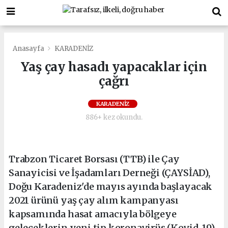
Anasayfa
KARADENİZ
Yaş çay hasadı yapacaklar için
çağrı
KARADENİZ
886+ kez okundu.
Trabzon Ticaret Borsası (TTB) ile Çay
Sanayicisi ve İşadamları Derneği (ÇAYSİAD),
Doğu Karadeniz'de mayıs ayında başlayacak
2021 ürünü yaş çay alım kampanyası
kapsamında hasat amacıyla bölgeye
geleceklerin yeni tip koronavirüs (Kovid-19)