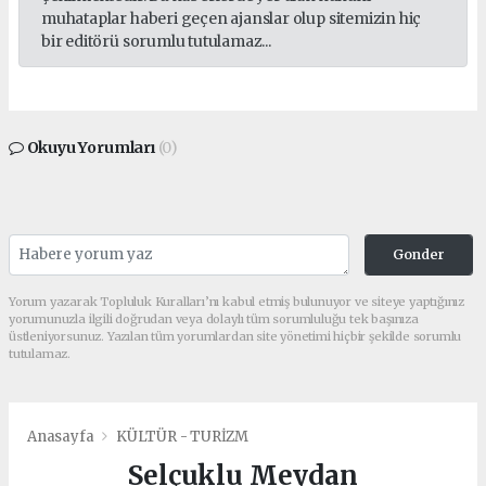
muhataplar haberi geçen ajanslar olup sitemizin hiç
bir editörü sorumlu tutulamaz...
Okuyu Yorumları
(0)
Gonder
Yorum yazarak Topluluk Kuralları’nı kabul etmiş bulunuyor ve siteye yaptığınız
yorumunuzla ilgili doğrudan veya dolaylı tüm sorumluluğu tek başınıza
üstleniyorsunuz. Yazılan tüm yorumlardan site yönetimi hiçbir şekilde sorumlu
tutulamaz.
Anasayfa
KÜLTÜR - TURİZM
Selçuklu Meydan