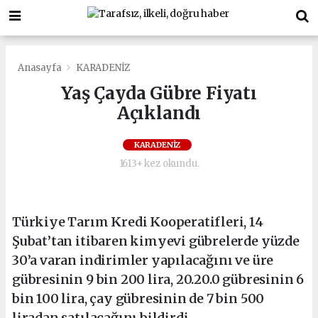
Anasayfa
KARADENİZ
Yaş Çayda Gübre Fiyatı
Açıklandı
KARADENİZ
1613+ kez okundu.
Türkiye Tarım Kredi Kooperatifleri, 14
Şubat’tan itibaren kimyevi gübrelerde yüzde
30’a varan indirimler yapılacağını ve üre
gübresinin 9 bin 200 lira, 20.20.0 gübresinin 6
bin 100 lira, çay gübresinin de 7 bin 500
liradan satılacağını bildirdi.